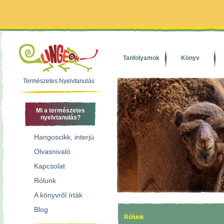
Tanfolyamok
Könyv
Természetes Nyelvtanulás
Mi a természetes
nyelvtanulás?
Hangoscikk, interjú
Olvasnivaló
Kapcsolat
Rólunk
A könyvről írták
Blog
Rólunk