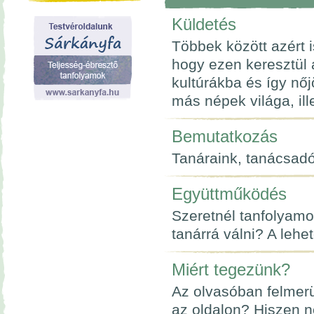
Küldetés
Többek között azért 
hogy ezen keresztül
kultúrákba és így nő
más népek világa, ill
Bemutatkozás
Tanáraink, tanácsadói
Együttműködés
Szeretnél tanfolyamo
tanárrá válni? A lehet
Miért tegezünk?
Az olvasóban felmerü
az oldalon? Hiszen n