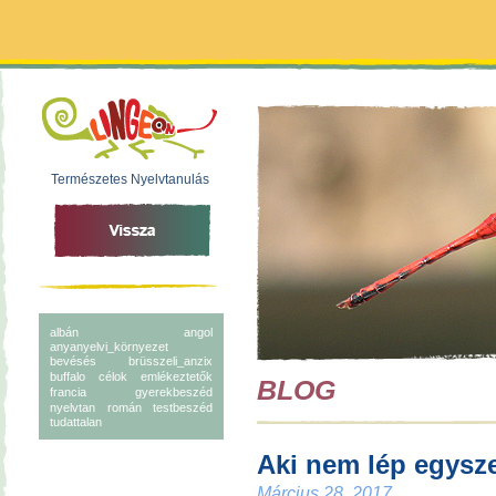
Természetes Nyelvtanulás
albán
angol
anyanyelvi_környezet
bevésés
brüsszeli_anzix
buffalo
célok
emlékeztetők
BLOG
francia
gyerekbeszéd
nyelvtan
román
testbeszéd
tudattalan
Aki nem lép egysz
Március 28, 2017