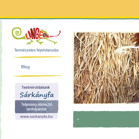
Természetes Nyelvtanulás
Blog
>